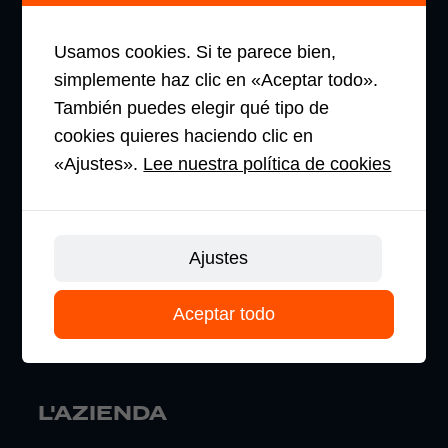
Usamos cookies. Si te parece bien,
PRODOTTI STAR
simplemente haz clic en «Aceptar todo».
TRANSPALLET
También puedes elegir qué tipo de
cookies quieres haciendo clic en
STOCCATORI
«Ajustes».
Lee nuestra política de cookies
COMMISSIONATORI DI ORDINI
RETRATTILE
Ajustes
CARRELLI
Aceptar todo
ELEVATORI
L'AZIENDA