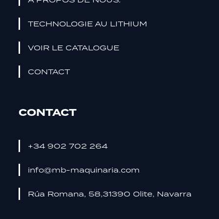
il est utilisé.
TECHNOLOGIE AU LITHIUM
Expérience
VOIR LE CATALOGUE
Pour que
notre site web
CONTACT
fonctionne
aussi bien
que possible
pendant votre
CONTACT
visite. Si vous
refusez ces
cookies,
+34 902 702 264
certaines
fonctionnalités
info@mb-maquinaria.com
seront
supprimées
Rúa Romana, 58,31390 Olite, Navarra
du site.