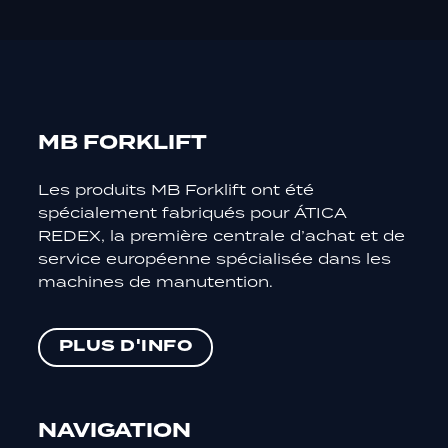
MB FORKLIFT
Les produits MB Forklift ont été
spécialement fabriqués pour ÁTICA
REDEX, la première centrale d’achat et de
service européenne spécialisée dans les
machines de manutention.
PLUS D'INFO
Requis
Ces
cookies ne
NAVIGATION
sont pas