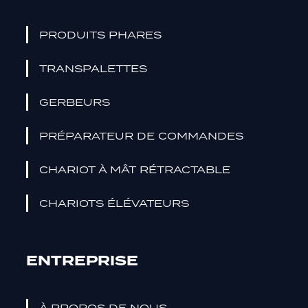
facultatifs.
Ils sont
PRODUITS PHARES
nécessaires
pour que le
TRANSPALETTES
site web
fonctionne.
GERBEURS
PRÉPARATEUR DE COMMANDES
Statistiques
Pour que
CHARIOT À MÂT RÉTRACTABLE
nous
puissions
améliorer la
CHARIOTS ÉLÉVATEURS
fonctionnalité
et la
structure du
ENTREPRISE
site web, en
fonction de
la façon dont
À PROPOS DE NOUS.