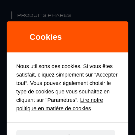
PRODUITS PHARES
TRANSPALETTES
Cookies
GERBEURS
PRÉPARATEUR DE COMMANDES
Nous utilisons des cookies. Si vous êtes
CHARIOT À MÂT RÉTRACTABLE
satisfait, cliquez simplement sur "Accepter
tout". Vous pouvez également choisir le
CHARIOTS ÉLÉVATEURS
type de cookies que vous souhaitez en
cliquant sur "Paramètres".
Lire notre
politique en matière de cookies
ENTREPRISE
À PROPOS DE NOUS.