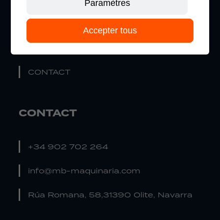
Paramètres
TECHNOLOGIE AU LITHIUM
Accepter tous
VOIR LE CATALOGUE
CONTACT
CONTACT
+34 902 702 264
info@mb-maquinaria.com
Rúa Romana, 58,31390 Olite, Navarra