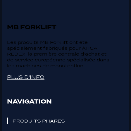
MB FORKLIFT
Les produits MB Forklift ont été
spécialement fabriqués pour ÁTICA
REDEX, la première centrale d’achat et
de service européenne spécialisée dans
les machines de manutention.
PLUS D'INFO
NAVIGATION
PRODUITS PHARES