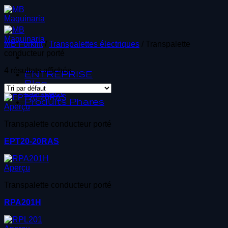
Passer
au
contenu
MB Forklift
/
Transpalettes électriques
/
Transpalette
conducteur porté
4 résultats affichés
ENTREPRISE
Blog
Contact
Produits Phares
Aperçu
Transpalette conducteur porté
EPT20-20RAS
Aperçu
Transpalette conducteur porté
RPA201H