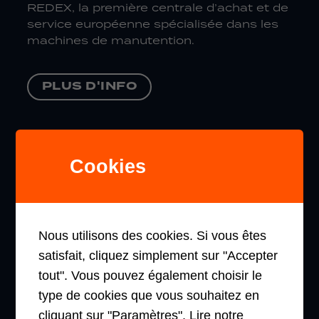
REDEX, la première centrale d’achat et de
service européenne spécialisée dans les
machines de manutention.
PLUS D'INFO
NAVIGATION
Cookies
PRODUITS PHARES
TRANSPALETTES
Nous utilisons des cookies. Si vous êtes
satisfait, cliquez simplement sur "Accepter
GERBEURS
tout". Vous pouvez également choisir le
type de cookies que vous souhaitez en
PRÉPARATEUR DE COMMANDES
cliquant sur "Paramètres".
Lire notre