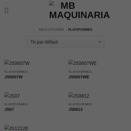
Passer
au
contenu
MB PLATFORMS
/
PLATEFORMES
PLATEFORMES
PLATEFORMES
JS0607W
JS0607WE
PLATEFORMES
PLATEFORMES
JS07
JS0812