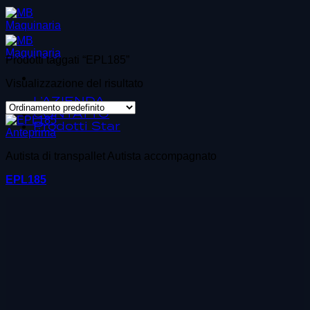
Salta
ai
contenuti
Prodotti taggati “EPL185”
Visualizzazione del risultato
L’AZIENDA
CONTATTO
Prodotti Star
Anteprima
Autista di transpallet Autista accompagnato
EPL185