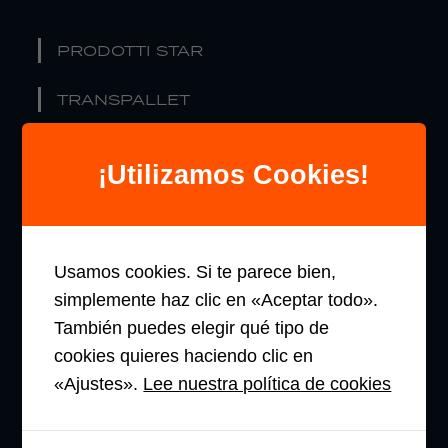
PRODOTTI STAR
TRANSPALLET
STOCCATORI
¡Utilizamos Cookies!
COMMISSIONATORI DI ORDINI
RETRATTILE
Usamos cookies. Si te parece bien,
CARRELLI
simplemente haz clic en «Aceptar todo».
ELEVATORI
También puedes elegir qué tipo de
cookies quieres haciendo clic en
«Ajustes».
Lee nuestra política de cookies
L'AZIENDA