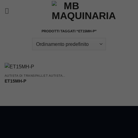
Salta
ai
contenuti
PRODOTTI TAGGATI “ET15MH-P”
AUTISTA DI TRANSPALLET AUTISTA ACCOMPAGNATO
ET15MH-P