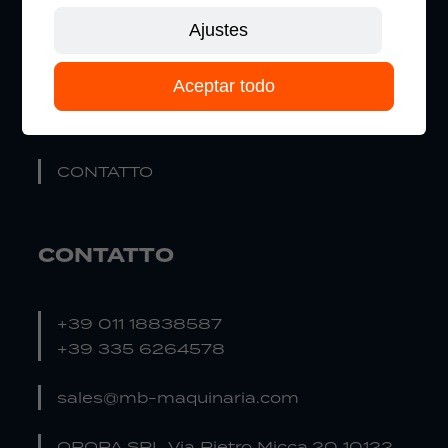
CHI SIAMO
Ajustes
TECNOLOGIA AL LITIO
Aceptar todo
IL NOSTRO CATALOGO
CONTATTO
CONTATTO
+39 011 18838587
+39 335 6264578
sales@mb-maquinaria.com
OROPA SRL Via Pietro Micca,20 10122