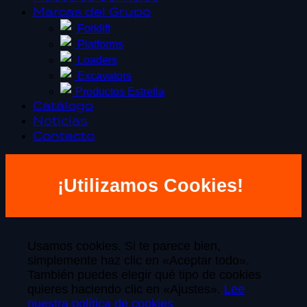
Marcas del Grupo
Forklift
Platforms
Loaders
Excavators
Productos Estrella
Catálogo
Noticias
Contacto
¡Utilizamos Cookies!
Usamos cookies. Si te parece bien,
simplemente haz clic en «Aceptar todo».
También puedes elegir qué tipo de cookies
quieres haciendo clic en «Ajustes».
Lee
nuestra política de cookies