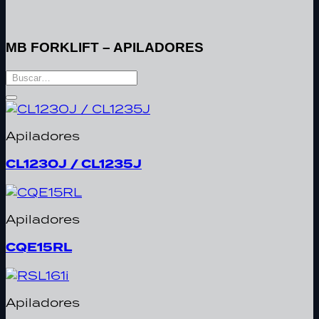
MB FORKLIFT – APILADORES
Buscar
por:
Apiladores
CL1230J / CL1235J
Apiladores
CQE15RL
Apiladores