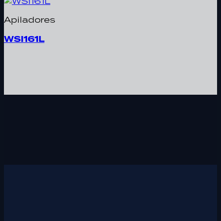
Apiladores
WSI161L