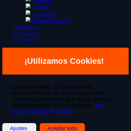
Platforms
Loaders
Excavators
Productos Estrella
Catálogo
Noticias
Contacto
¡Utilizamos Cookies!
Usamos cookies. Si te parece bien,
simplemente haz clic en «Aceptar todo».
También puedes elegir qué tipo de cookies
quieres haciendo clic en «Ajustes».
Lee
nuestra política de cookies
Ajustes
Aceptar todo