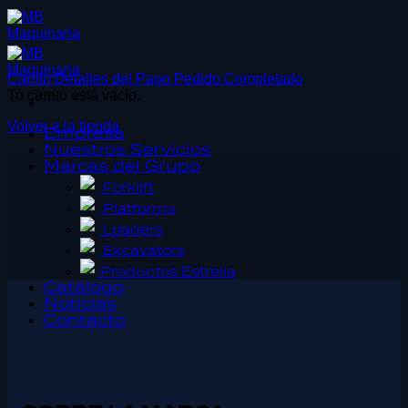
Saltar
al
contenido
Carrito
Detalles del Pago
Pedido Completado
Tu carrito está vacío.
Volver a la tienda
Empresa
Nuestros Servicios
Marcas del Grupo
Forklift
Platforms
Loaders
Excavators
Productos Estrella
Catálogo
Noticias
Contacto