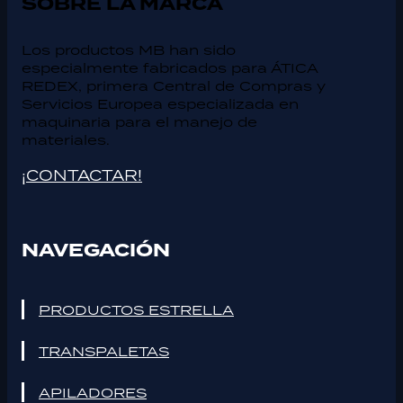
SOBRE LA MARCA
Los productos MB han sido
especialmente fabricados para ÁTICA
REDEX, primera Central de Compras y
Servicios Europea especializada en
maquinaria para el manejo de
materiales.
¡CONTACTAR!
NAVEGACIÓN
PRODUCTOS ESTRELLA
TRANSPALETAS
APILADORES