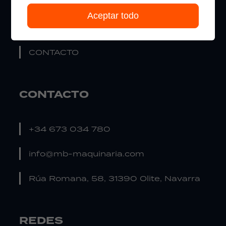
NUESTRO CATÁLOGO
Aceptar todo
ÚLTIMAS NOTICIAS
CONTACTO
CONTACTO
+34 673 034 780
info@mb-maquinaria.com
Rúa Romana, 58, 31390 Olite, Navarra
REDES