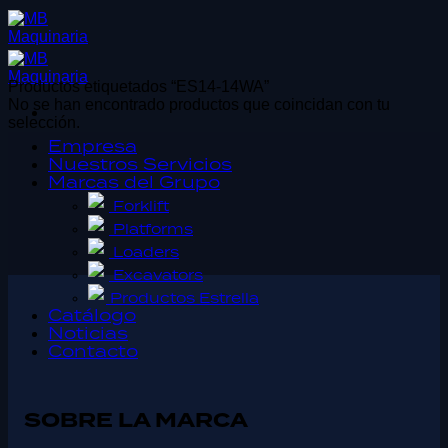
Saltar
al
contenido
Productos etiquetados “ES14-14WA”
No se han encontrado productos que coincidan con tu
selección.
Empresa
Nuestros Servicios
Marcas del Grupo
Forklift
Platforms
Loaders
Excavators
Productos Estrella
Catálogo
Noticias
Contacto
SOBRE LA MARCA