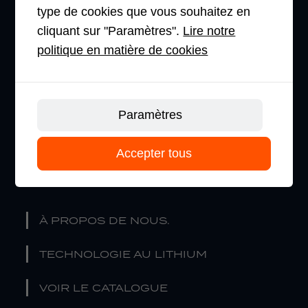
type de cookies que vous souhaitez en
GERBEURS
cliquant sur "Paramètres".
Lire notre
PRÉPARATEUR DE COMMANDES
politique en matière de cookies
CHARIOT À MÂT RÉTRACTABLE
Paramètres
CHARIOTS ÉLÉVATEURS
Accepter tous
ENTREPRISE
À PROPOS DE NOUS.
TECHNOLOGIE AU LITHIUM
VOIR LE CATALOGUE