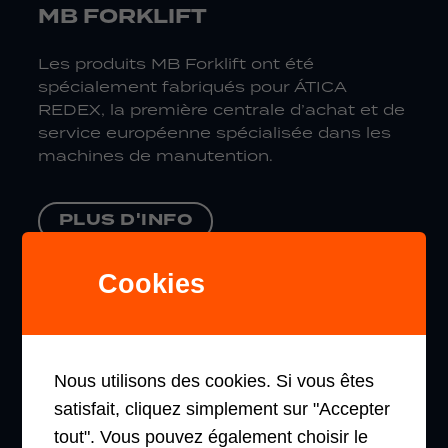
MB FORKLIFT
Les produits MB Forklift ont été
spécialement fabriqués pour ÁTICA
REDEX, la première centrale d’achat et de
service européenne spécialisée dans les
machines de manutention.
PLUS D'INFO
Cookies
NAVIGATION
PRODUITS PHARES
Nous utilisons des cookies. Si vous êtes
satisfait, cliquez simplement sur "Accepter
TRANSPALETTES
tout". Vous pouvez également choisir le