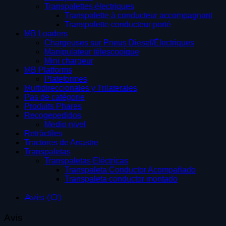
Transpalettes électriques
Transpalette à conducteur accompagnant
Transpalette conducteur porté
MB Loaders
Chargeuses sur Pneus Diesel/Électriques
Manipulateur télescopique
Mini chargeur
MB Platforms
Plateformes
Multidireccionales y Trilaterales
Pas de catégorie
Produits Phares
Recogepedidos
Medio nivel
Retráctiles
Tractores de Arrastre
Transpaletas
Transpaletas Eléctricas
Transpaleta Conductor Acompañado
Transpaleta conductor montado
Avis (0)
Avis