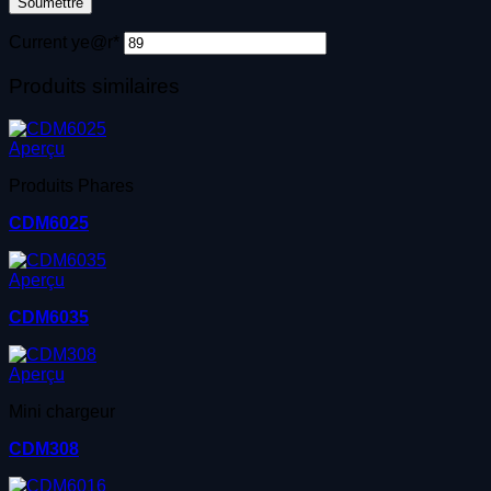
Current ye
@r
*
Produits similaires
Aperçu
Produits Phares
CDM6025
Aperçu
CDM6035
Aperçu
Mini chargeur
CDM308