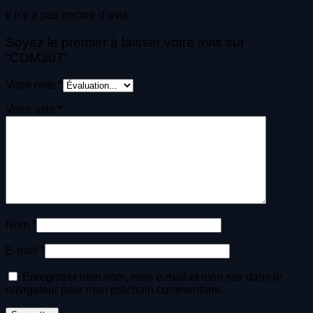
Il n’y a pas encore d’avis.
Soyez le premier à laisser votre avis sur
“CDM307”
Votre note
*
Votre avis
*
Nom
*
E-mail
*
Enregistrer mon nom, mon e-mail et mon site dans le
navigateur pour mon prochain commentaire.