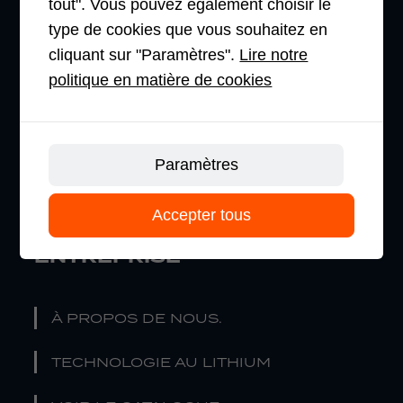
TRANSPALETTES
tout". Vous pouvez également choisir le
type de cookies que vous souhaitez en
GERBEURS
cliquant sur "Paramètres".
Lire notre
politique en matière de cookies
PRÉPARATEUR DE COMMANDES
CHARIOT À MÂT RÉTRACTABLE
Paramètres
CHARIOTS ÉLÉVATEURS
Accepter tous
ENTREPRISE
À PROPOS DE NOUS.
TECHNOLOGIE AU LITHIUM