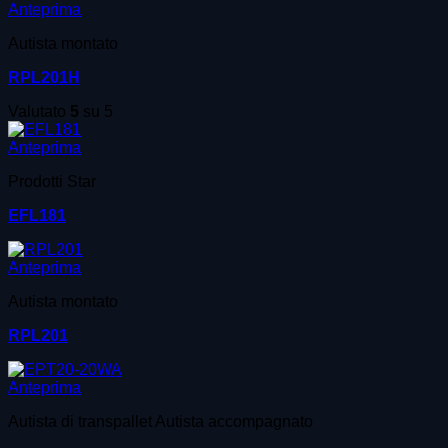
Anteprima
Autista montato
RPL201H
Valutato
5
su 5
Anteprima
Prodotti Star
EFL181
Anteprima
Autista montato
RPL201
Anteprima
Autista di transpallet Autista accompagnato