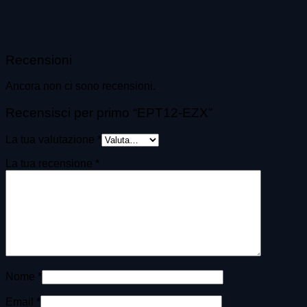
Recensioni
Ancora non ci sono recensioni.
Recensisci per primo “EPT12-EZX”
La tua valutazione
*
La tua recensione
*
Nome
*
Email
*