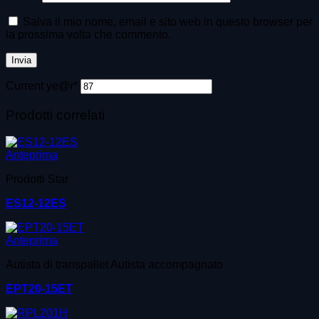
Salva il mio nome, email e sito web in questo browser per
la prossima volta che commento.
Current ye
@r
*
Prodotti correlati
Anteprima
Prodotti Star
ES12-12ES
Anteprima
Autista di transpallet Autista accompagnato
EPT20-15ET