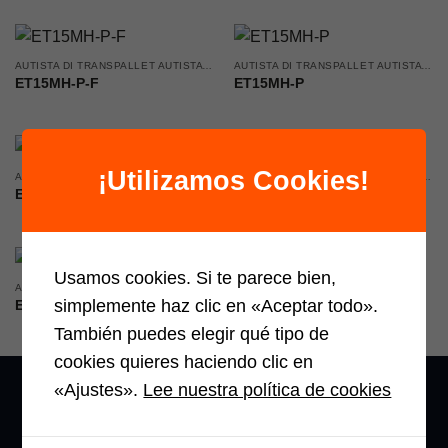
su 5
AUTISTA DI TRANSPALLET AUTISTA ACCOMPAGNATO
AUTISTA DI TRANSPALLET AUTISTA ACCOMPAGNATO
ET15MH-P-F
ET15MH-P
¡Utilizamos Cookies!
AUTISTA DI TRANSPALLET AUTISTA ACCOMPAGNATO
AUTISTA DI TRANSPALLET AUTISTA ACCOMPAGNATO
EPT20-15ET3
EPT20-20WA
Usamos cookies. Si te parece bien,
AUTISTA DI TRANSPALLET AUTISTA ACCOMPAGNATO
PRODOTTI STAR
simplemente haz clic en «Aceptar todo».
EPT20-15ET
EPT12-EZX
También puedes elegir qué tipo de
cookies quieres haciendo clic en
«Ajustes».
Lee nuestra política de cookies