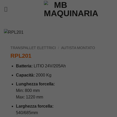
Salta
ai
contenuti
TRANSPALLET ELETTRICI
/
AUTISTA MONTATO
RPL201
Batteria:
LITIO 24V/205Ah
Capacità:
2000 Kg
Lunghezza forcella:
Min: 800 mm
Max: 1220 mm
Larghezza forcella:
540/685mm