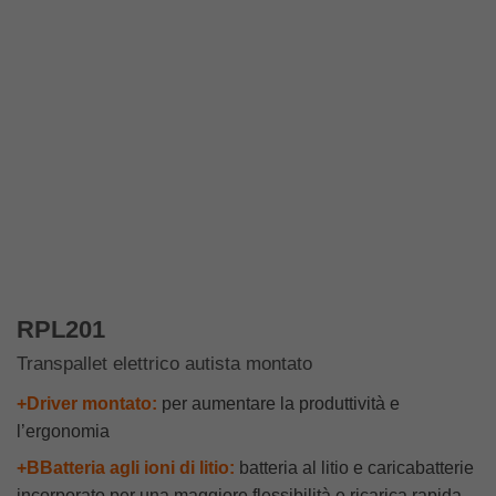
RPL201
Transpallet elettrico autista montato
+Driver montato:
per aumentare la produttività e
l’ergonomia
+BBatteria agli ioni di litio:
batteria al litio e caricabatterie
incorporato per una maggiore flessibilità e ricarica rapida,