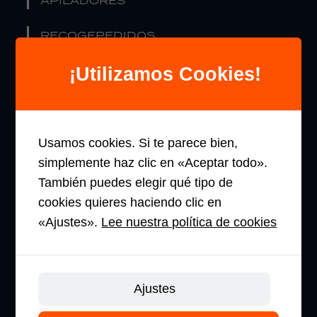
APILADORES
RECOGEPEDIDOS
RETRÁCTILES
¡Utilizamos Cookies!
CARRETILLAS
ELEVADORAS
Usamos cookies. Si te parece bien,
simplemente haz clic en «Aceptar todo».
EMPRESA
También puedes elegir qué tipo de
cookies quieres haciendo clic en
«Ajustes».
Lee nuestra política de cookies
SOBRE NOSOTROS
TECNOLOGÍA DE LITIO
Ajustes
NUESTRO CATÁLOGO