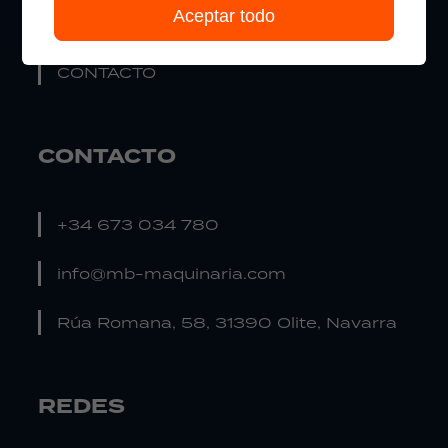
Aceptar todo
ÚLTIMAS NOTICIAS
CONTACTO
CONTACTO
+34 673 034 780
info@mb-maquinaria.com
Rúa Romana, 58, 31390 Olite, Navarra
REDES