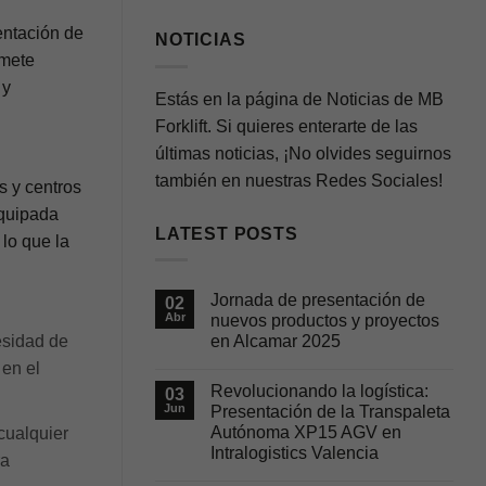
sentación de
NOTICIAS
omete
 y
Estás en la página de Noticias de MB
Forklift. Si quieres enterarte de las
últimas noticias, ¡No olvides seguirnos
también en nuestras Redes Sociales!
s y centros
equipada
LATEST POSTS
lo que la
Jornada de presentación de
02
Abr
nuevos productos y proyectos
esidad de
en Alcamar 2025
No
 en el
hay
Revolucionando la logística:
03
comentarios
en
Jun
Presentación de la Transpaleta
Jornada
Autónoma XP15 AGV en
cualquier
de
presentación
Intralogistics Valencia
ra
de
nuevos
No