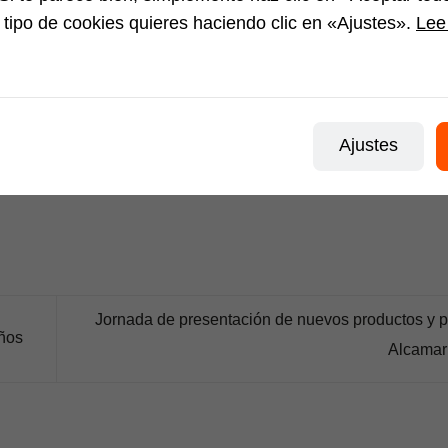
 puede transformar tu gestión logística y posicionarte a la va
 tipo de cookies quieres haciendo clic en «Ajustes».
Lee 
com
Ajustes
mo favorito el
Enlace permanente
.
Jornada de presentación de nuevos productos y p
años
Alcama