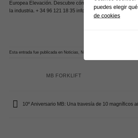
Europea Elevación. Descubre cómo esta innovadora solución
puedes elegir qué
la industria.
+ 34 96 121 18 35
info@europeadecarretillas.
de cookies
Esta entrada fue publicada en
Noticias
,
Noticias MB Forklift
. Marque co
MB FORKLIFT
10º Aniversario MB: Una travesía de 10 magníficos 