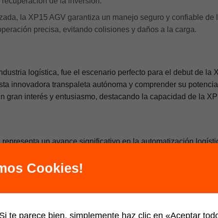
recuperación de la inversión.
ada, la XP15 AGV garantiza un manejo seguro y confiable de lo
ración precisa, evitando colisiones y daños a la carga.
industria logística, fue el escenario perfecto para el debut de l
 esta innovadora transpaleta autónoma y comprender su potencia
 un gran interés y entusiasmo, destacando la capacidad de la 
presenta un avance significativo en la automatización logísti
P15 AGV se posiciona como una solución ideal para empresas q
amos Cookies!
s la oportunidad de integrar esta tecnología de vanguardia en tu
 AGV y cómo puede beneficiar a tu empresa, no dudes en conta
i te parece bien, simplemente haz clic en «Aceptar to