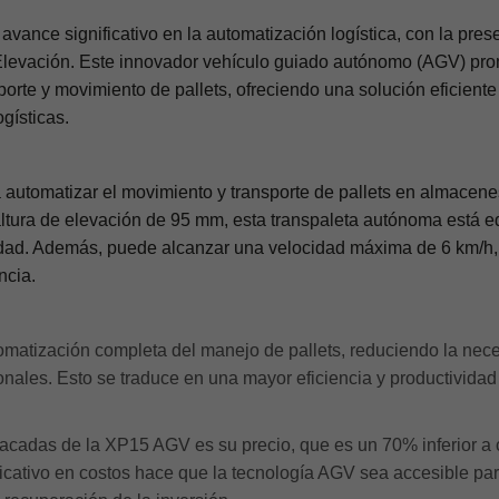
n avance significativo en la automatización logística, con la pre
Elevación. Este innovador vehículo guiado autónomo (AGV) pr
orte y movimiento de pallets, ofreciendo una solución eficiente
gísticas.
automatizar el movimiento y transporte de pallets en almacene
altura de elevación de 95 mm, esta transpaleta autónoma está 
dad. Además, puede alcanzar una velocidad máxima de 6 km/h, 
ncia.
atización completa del manejo de pallets, reduciendo la nec
nales. Esto se traduce en una mayor eficiencia y productividad
tacadas de la XP15 AGV es su precio, que es un 70% inferior a 
ificativo en costos hace que la tecnología AGV sea accesible pa