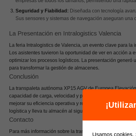
empresas de todos los tamaños, permitiendo una rápida 
Seguridad y Fiabilidad:
Diseñada con tecnología avanz
Sus sensores y sistemas de navegación aseguran una ope
La Presentación en Intralogistics Valencia
La feria Intralogistics de Valencia, un evento clave para la 
Los asistentes tuvieron la oportunidad de ver en acción a
optimizar los procesos logísticos. La presentación generó
para transformar la gestión de almacenes.
Conclusión
La transpaleta autónoma XP15 AGV de Europea Elevación re
capacidad de carga, velocidad y precio competitivo, la X
¡Utiliz
mejorar su eficiencia operativa y reducir costos. No pierda
logística y lleva tu almacén al siguiente nivel.
Contacto
Para más información sobre la transpaleta autónoma XP15
Usamos cookies. S