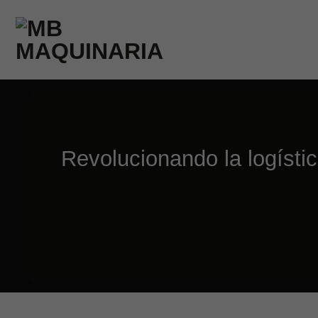
Saltar
al
contenido
Revolucionando la logíst