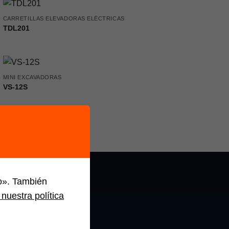
CARRETILLAS ELEVADORAS ELÉCTRICAS
TDL201
MINI EXCAVADORAS
VS-12S
do». También
nuestra política