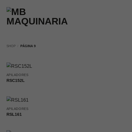
Saltar
al
contenido
SHOP
/
PÁGINA 9
APILADORES
RSC152L
APILADORES
RSL161