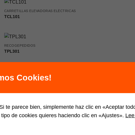
CARRETILLAS ELEVADORAS ELÉCTRICAS
TCL101
RECOGEPEDIDOS
TPL301
1
2
3
…
6
7
8
9
10
11
amos Cookies!
i te parece bien, simplemente haz clic en «Aceptar to
 tipo de cookies quieres haciendo clic en «Ajustes».
Lee 