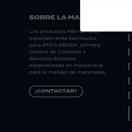
SOBRE LA MARCA
Los productos MB han sido
especialmente fabricados
para ÁTICA REDEX, primera
Central de Compras y
Servicios Europea
especializada en maquinaria
para el manejo de materiales.
¡CONTACTAR!