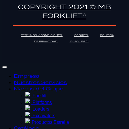
COPYRIGHT 2021 © MB
FORKLIFT®
TERMINOS Y CONDICIONES
COOKIES
POLÍTICA
DE PRIVACIDAD
AVISO LEGAL
Empresa
Nuestros Servicios
Marcas del Grupo
Forklift
Platforms
Loaders
Excavators
Productos Estrella
Catálogo