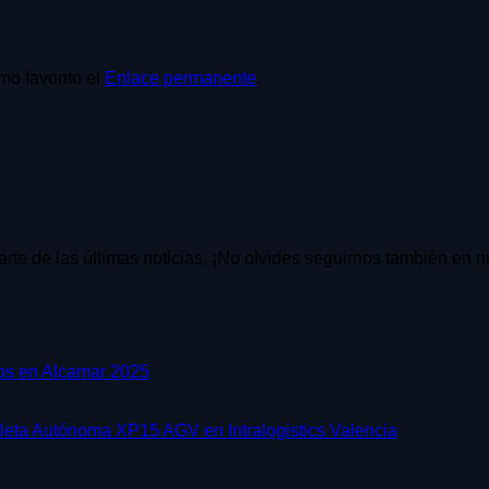
mo favorito el
Enlace permanente
.
rarte de las últimas noticias, ¡No olvides seguirnos también en
No
tos en Alcamar 2025
hay
comentarios
en
No
aleta Autónoma XP15 AGV en Intralogistics Valencia
Jornada
hay
de
comentario
presentación
en
No