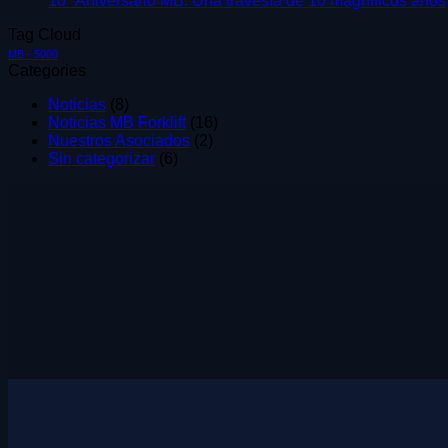
10º Aniversario MB: Una travesía de 10 magníficos años
Tag Cloud
MB - 5000
Categories
Noticias
(8)
Noticias MB Forklift
(16)
Nuestros Asociados
(2)
Sin categorizar
(6)