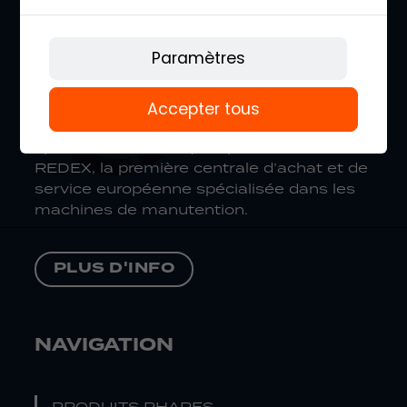
Paramètres
MB FORKLIFT
Accepter tous
Les produits MB Forklift ont été
spécialement fabriqués pour ÁTICA
REDEX, la première centrale d’achat et de
service européenne spécialisée dans les
machines de manutention.
PLUS D'INFO
NAVIGATION
PRODUITS PHARES