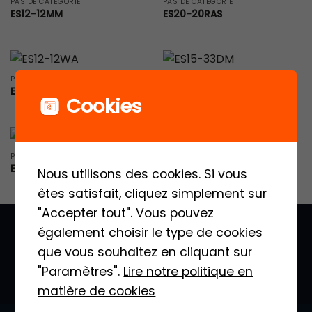
PAS DE CATÉGORIE
PAS DE CATÉGORIE
ES12-12MM
ES20-20RAS
PAS DE CATÉGORIE
PAS DE CATÉGORIE
ES12-12WA
ES15-33DM
Cookies
PAS DE CATÉGORIE
PRODUITS PHARES
ES20-20RASL
ES12-12ES
Nous utilisons des cookies. Si vous
êtes satisfait, cliquez simplement sur
"Accepter tout". Vous pouvez
également choisir le type de cookies
que vous souhaitez en cliquant sur
"Paramètres".
Lire notre politique en
matière de cookies