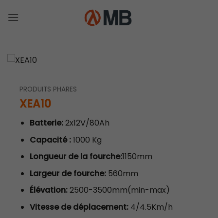
Passer
au
contenu
PRODUITS PHARES
XEA10
Batterie:
2x12V/80Ah
Capacité :
1000 Kg
Longueur de la fourche:
1150mm
Largeur de fourche:
560mm
Élévation:
2500-3500mm(min-max)
Vitesse de déplacement:
4/4.5Km/h