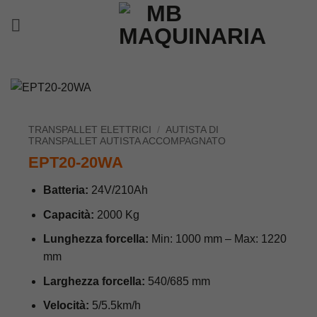
Salta
ai
contenuti
TRANSPALLET ELETTRICI
/
AUTISTA DI
TRANSPALLET AUTISTA ACCOMPAGNATO
EPT20-20WA
Batteria:
24V/210Ah
Capacità:
2000 Kg
Lunghezza forcella:
Min: 1000 mm – Max: 1220
mm
Larghezza forcella:
540/685 mm
Velocità:
5/5.5km/h