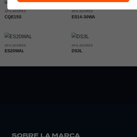
APILADORES
APILADORES
CQE15S
ES14-30WA
APILADORES
APILADORES
ES20WAL
DS3L
SOBRE LA MARCA