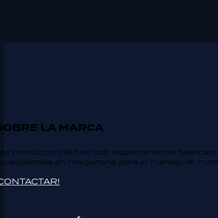
SOBRE LA MARCA
os productos MB han sido especialmente fabricado
specializada en maquinaria para el manejo de mate
¡CONTACTAR!