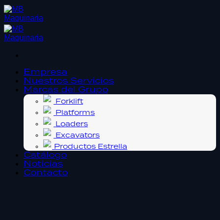
Saltar
al
contenido
Empresa
Nuestros Servicios
Marcas del Grupo
Forklift
Platforms
Loaders
Excavators
Productos Estrella
Catálogo
Noticias
Contacto