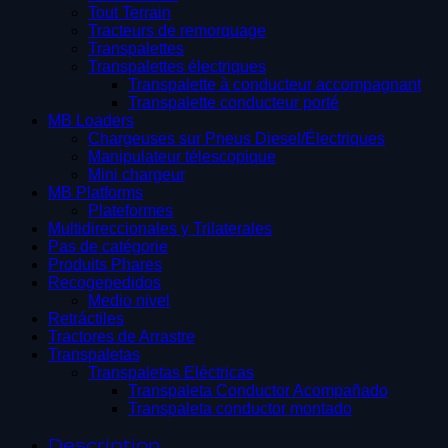
Tout Terrain
Tracteurs de remorquage
Transpalettes
Transpalettes électriques
Transpalette à conducteur accompagnant
Transpalette conducteur porté
MB Loaders
Chargeuses sur Pneus Diesel/Électriques
Manipulateur télescopique
Mini chargeur
MB Platforms
Plateformes
Multidireccionales y Trilaterales
Pas de catégorie
Produits Phares
Recogepedidos
Medio nivel
Retráctiles
Tractores de Arrastre
Transpaletas
Transpaletas Eléctricas
Transpaleta Conductor Acompañado
Transpaleta conductor montado
Description