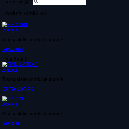
Current ye
@r
*
Produits similaires
Aperçu
Transpalette conducteur porté
RPL201H
Note
5
sur 5
Aperçu
Transpalette conducteur porté
EPT20-20RAS
Aperçu
Transpalette conducteur porté
RPL201