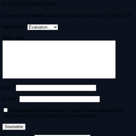
Il n’y a pas encore d’avis.
Soyez le premier à laisser votre avis sur “EPL185”
Votre note
*
Votre avis
*
Nom
*
E-mail
*
Enregistrer mon nom, mon e-mail et mon site dans le
navigateur pour mon prochain commentaire.