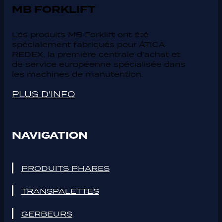
MB FORKLIFT
Les produits MB Forklift ont été
spécialement fabriqués pour ÁTICA
REDEX, la première centrale d’achat et
de service européenne spécialisée dans
les machines de manutention.
PLUS D'INFO
NAVIGATION
PRODUITS PHARES
TRANSPALETTES
GERBEURS