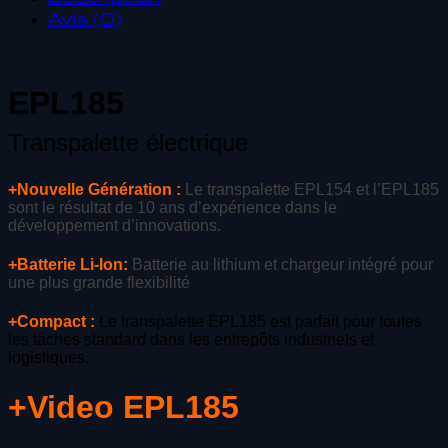
Avis (0)
EPL185
Transpalette électrique
+Nouvelle Génération :
Le transpalette EPL154 et l’EPL185
sont le résultat de 10 ans d’expérience dans le
développement d’innovations.
+Batterie Li-Ion:
Batterie au lithium et chargeur intégré pour
une plus grande flexibilité
+Compact :
Le transpalette EPL185 est parfait pour toutes
les tâches standard dans les entrepôts industriels et
logistiques.
+Video EPL185