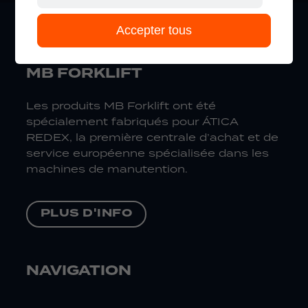
Accepter tous
MB FORKLIFT
Les produits MB Forklift ont été
spécialement fabriqués pour ÁTICA
REDEX, la première centrale d’achat et de
service européenne spécialisée dans les
machines de manutention.
PLUS D'INFO
NAVIGATION