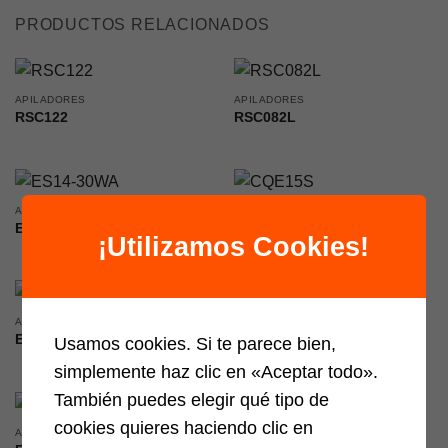
PRODUCTOS RELACIONADOS
APILADORES
APILADORES
RSC122
RSC082L
APILADORES
APILADORES
ES14-30WA
CQE15S
¡Utilizamos Cookies!
APILADORES
APILADORES
ES15-15ES
ES20-20RAS
Usamos cookies. Si te parece bien,
simplemente haz clic en «Aceptar todo».
También puedes elegir qué tipo de
cookies quieres haciendo clic en
APILADORES
APILADORES