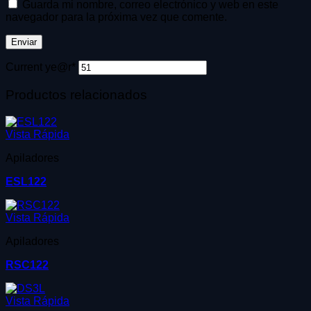
Guarda mi nombre, correo electrónico y web en este
navegador para la próxima vez que comente.
Current ye
@r
*
Productos relacionados
Vista Rápida
Apiladores
ESL122
Vista Rápida
Apiladores
RSC122
Vista Rápida