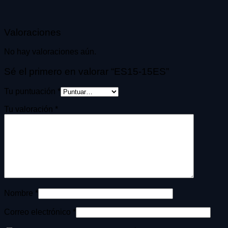
Valoraciones
No hay valoraciones aún.
Sé el primero en valorar “ES15-15ES”
Tu puntuación
*
Tu valoración
*
Nombre
*
Correo electrónico
*