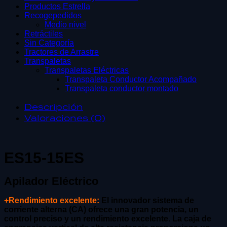
Productos Estrella
Recogepedidos
Medio nivel
Retráctiles
Sin Categoría
Tractores de Arrastre
Transpaletas
Transpaletas Eléctricas
Transpaleta Conductor Acompañado
Transpaleta conductor montado
Descripción
Valoraciones (0)
ES15-15ES
Apilador Eléctrico
+Rendimiento excelente:
El innovador sistema de
corriente alterna (CA) ofrece una gran potencia, un
control preciso y un rendimiento excelente. La caja de