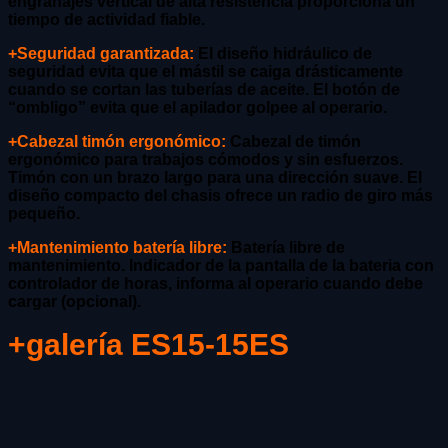
engranajes vertical de alta resistencia proporciona un
tiempo de actividad fiable.
+Seguridad garantizada:
El diseño hidráulico de
seguridad evita que el mástil se caiga drásticamente
cuando se cortan las tuberías de aceite. El botón de
“ombligo” evita que el apilador golpee al operario.
+Cabezal timón ergonómico:
Cabezal de timón
ergonómico para trabajos cómodos y sin esfuerzos.
Timón con un brazo largo para una dirección suave. El
diseño compacto del chasis ofrece un radio de giro más
pequeño.
+Mantenimiento batería libre:
Batería libre de
mantenimiento. Indicador de la pantalla de la bateria con
controlador de horas, informa al operario cuando debe
cargar (opcional).
+galería ES15-15ES