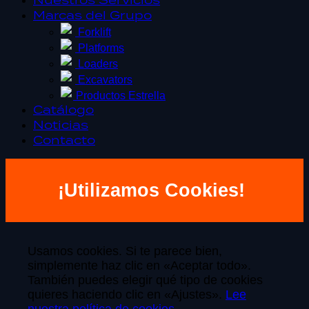
Nuestros Servicios
Marcas del Grupo
Forklift
Platforms
Loaders
Excavators
Productos Estrella
Catálogo
Noticias
Contacto
¡Utilizamos Cookies!
Usamos cookies. Si te parece bien,
simplemente haz clic en «Aceptar todo».
También puedes elegir qué tipo de cookies
quieres haciendo clic en «Ajustes».
Lee