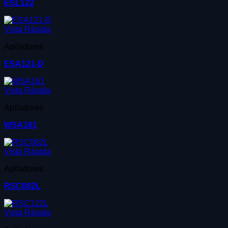
ESL122
Vista Rápida
Apiladores
ESA121-D
Vista Rápida
Apiladores
WSA161
Vista Rápida
Apiladores
RSC082L
Vista Rápida