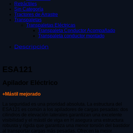
Retráctiles
Sin Categoría
Tractores de Arrastre
Transpaletas
Transpaletas Eléctricas
Transpaleta Conductor Acompañado
Transpaleta conductor montado
Descripción
ESA121
Apilador Eléctrico
+Mástil mejorado
La seguridad es una prioridad absoluta. La estructura del
ESA121 es común a los apiladores de cargas pesadas: dos
cilindros de elevación laterales garantizan una excelente
visibilidad y el mástil de viga en H asegura una estructura
robusta y rígida que garantiza una menor torsión del bastidor
al transportar cargas más pesadas. Ofrecen la mejor