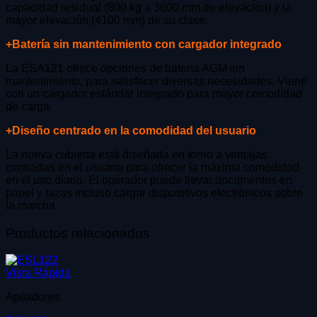
capacidad residual (800 kg a 3600 mm de elevación) y la
mayor elevación (4100 mm) de su clase.
+Batería sin mantenimiento con cargador integrado
La ESA121 ofrece opciones de batería AGM sin
mantenimiento, para satisfacer diversas necesidades. Viene
con un cargador estándar integrado para mayor comodidad
de carga.
+Diseño centrado en la comodidad del usuario
La nueva cubierta está diseñada en torno a ventajas
centradas en el usuario para ofrecer la máxima comodidad
en el uso diario. El operador puede llevar documentos en
papel y tazas incluso cargar dispositivos electrónicos sobre
la marcha.
Productos relacionados
Vista Rápida
Apiladores