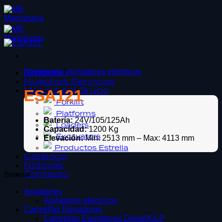
Saltar
al
contenido
Empresa
Apiladores
/
Apiladores eléctricos
Nuestros Servicios
Marcas del Grupo
ESA121
Forklift
Platforms
Batería:
24V/105/125Ah
Loaders
Capacidad:
1200 Kg
Excavators
Elevación:
Min: 2513 mm – Max: 4113 mm
Productos Estrella
Catálogo
Noticias
Contacto
Browse
Apiladores
Apiladores eléctricos
Carretillas Elevadoras
Carretillas Elevadoras Diesel/GLP