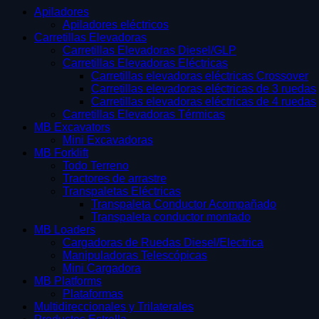
Apiladores
Apiladores eléctricos
Carretillas Elevadoras
Carretillas Elevadoras Diesel/GLP
Carretillas Elevadoras Eléctricas
Carretillas elevadoras eléctricas Crossover
Carretillas elevadoras eléctricas de 3 ruedas
Carretillas elevadoras eléctricas de 4 ruedas
Carretillas Elevadoras Térmicas
MB Excavators
Mini Excavadoras
MB Forklift
Necesarias
Todo Terreno
Estas
Tractores de arrastre
cookies no
Transpaletas Eléctricas
Transpaleta Conductor Acompañado
son
Transpaleta conductor montado
opcionales.
MB Loaders
Son
Cargadoras de Ruedas Diesel/Electrica
Manipuladoras Telescópicas
necesarias
Mini Cargadora
para que
MB Platforms
funcione la
Plataformas
Multidireccionales y Trilaterales
web.