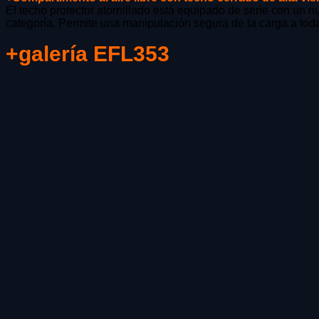
durante tu
El techo protector atornillado está equipado de serie con un nu
visita. Si
categoría. Permite una manipulación segura de la carga a toda
rechaza estas
+galería EFL353
cookies,
algunas
funcionalidades
desaparecerán
de la web.
Marketing
Al compartir tus
intereses y
comportamiento
mientras visitas
nuestro sitio,
aumentas la
posibilidad de
ver contenido y