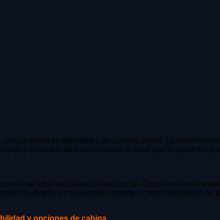
, con un panel simplificado y un cómodo pedal. La serie incor
lometraje y el estado de estacionamiento para que el operador pu
joystick en lugar de palancas mecánicas. Colocados en el extr
or mediante los siguientes controles: control hidráulico de tod
ibilidad y opciones de cabina