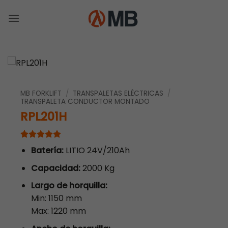
Saltar
al
contenido
MB FORKLIFT
/
TRANSPALETAS ELÉCTRICAS
/
TRANSPALETA CONDUCTOR MONTADO
RPL201H
Valorado
1
Batería:
LITIO 24V/210Ah
con
5
de 5
en base a
Capacidad:
2000 Kg
valoración
de un
Largo de horquilla:
cliente
Min: 1150 mm
Max: 1220 mm