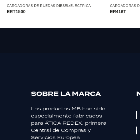
CARGADORAS DE RUEDAS DIESEL/ELECTRICA
CARGADORAS DE
ERT1500
ER416T
Experiencia
Para que
nuestra web
funcione lo
mejor posible
durante tu
visita. Si
rechaza estas
cookies,
algunas
funcionalidades
SOBRE LA MARCA
desaparecerán
de la web.
Los productos MB han sido
especialmente fabricados
para ÁTICA REDEX, primera
Marketing
Central de Compras y
Al compartir tus
Servicios Europea