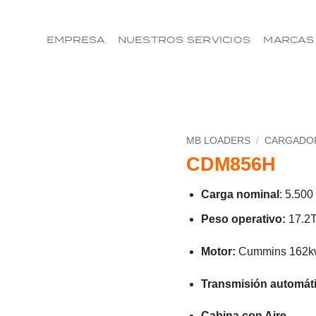
EMPRESA
NUESTROS SERVICIOS
MARCAS
MB LOADERS
/
CARGADOR
CDM856H
Carga nominal
: 5
.500
Peso operativo:
17.2
Motor:
Cummins 162k
Transmisión automát
Cabina con Aire