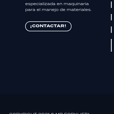
intereses y
especializada en maquinaria
comportamiento
para el manejo de materiales.
mientras visitas
nuestro sitio,
aumentas la
¡CONTACTAR!
posibilidad de
ver contenido y
ofertas
personalizados.