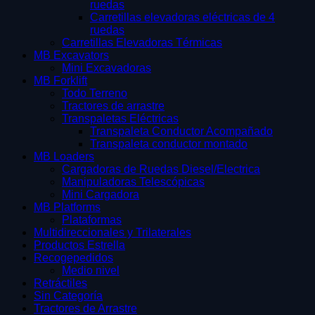
ruedas
Carretillas elevadoras eléctricas de 4
ruedas
Carretillas Elevadoras Térmicas
MB Excavators
Mini Excavadoras
MB Forklift
Todo Terreno
Tractores de arrastre
Transpaletas Eléctricas
Transpaleta Conductor Acompañado
Transpaleta conductor montado
MB Loaders
Cargadoras de Ruedas Diesel/Electrica
Manipuladoras Telescópicas
Mini Cargadora
MB Platforms
Plataformas
Multidireccionales y Trilaterales
Productos Estrella
Recogepedidos
Medio nivel
Retráctiles
Sin Categoría
Tractores de Arrastre