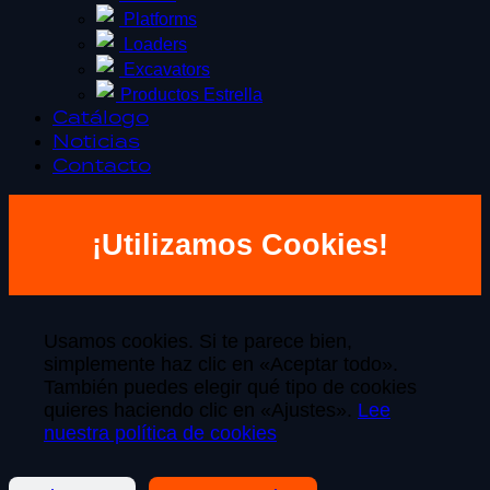
Platforms
Loaders
Excavators
Productos Estrella
Catálogo
Noticias
Contacto
¡Utilizamos Cookies!
Usamos cookies. Si te parece bien,
simplemente haz clic en «Aceptar todo».
También puedes elegir qué tipo de cookies
quieres haciendo clic en «Ajustes».
Lee
nuestra política de cookies