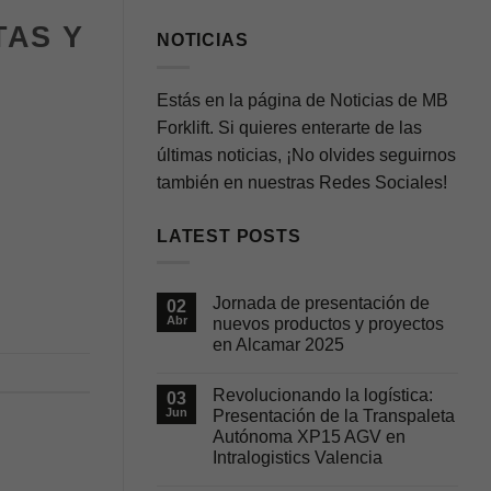
TAS Y
NOTICIAS
Estás en la página de Noticias de MB
Forklift. Si quieres enterarte de las
últimas noticias, ¡No olvides seguirnos
también en nuestras Redes Sociales!
LATEST POSTS
Jornada de presentación de
02
Abr
nuevos productos y proyectos
en Alcamar 2025
No
hay
Revolucionando la logística:
03
comentarios
en
Jun
Presentación de la Transpaleta
Jornada
Autónoma XP15 AGV en
de
presentación
Intralogistics Valencia
de
nuevos
No