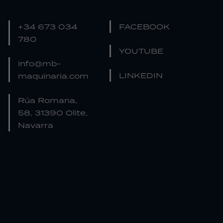
+34 673 034
FACEBOOK
780
YOUTUBE
info@mb-
LINKEDIN
maquinaria.com
Rúa Romana,
58, 31390 Olite,
Navarra