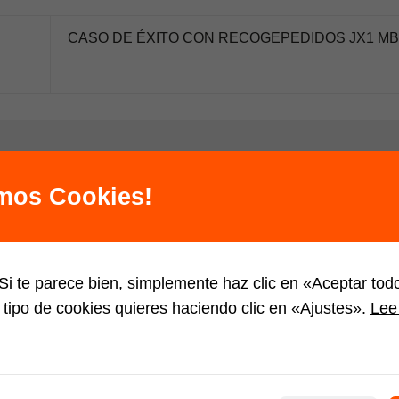
CASO DE ÉXITO CON RECOGEPEDIDOS JX1 MB
os campos obligatorios están marcados con
*
amos Cookies!
i te parece bien, simplemente haz clic en «Aceptar to
 tipo de cookies quieres haciendo clic en «Ajustes».
Lee 
trónico
*
Web