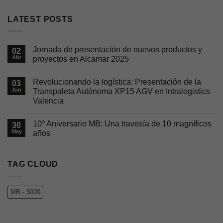
LATEST POSTS
Jornada de presentación de nuevos productos y
02
Abr
proyectos en Alcamar 2025
No
hay
Revolucionando la logística: Presentación de la
03
comentarios
en
Jun
Transpaleta Autónoma XP15 AGV en Intralogistics
Jornada
Valencia
de
presentación
No
de
hay
nuevos
10º Aniversario MB: Una travesía de 10 magníficos
30
comentarios
productos
en
May
años
y
Revolucionando
proyectos
la
No
en
logística:
hay
Alcamar
Presentación
comentarios
2025
de
en
TAG CLOUD
la
10º
Transpaleta
Aniversario
Autónoma
MB:
XP15
Una
MB - 5000
AGV
travesía
en
de
Intralogistics
10
Valencia
magníficos
años