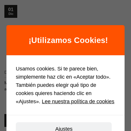
01
Dic
¡Utilizamos Cookies!
Usamos cookies. Si te parece bien,
Diciembre, Mes de las ILUSIONES
simplemente haz clic en «Aceptar todo».
MB da un paso más para cerrar 2020 con ilusión y negocia traer
También puedes elegir qué tipo de
alguno de [...]
cookies quieres haciendo clic en
«Ajustes».
Lee nuestra política de cookies
27
Oct
Ajustes