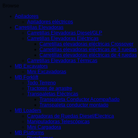
Browse
Apiladores
Apiladores eléctricos
Carretillas Elevadoras
Carretillas Elevadoras Diesel/GLP
Carretillas Elevadoras Eléctricas
Carretillas elevadoras eléctricas Crossover
Carretillas elevadoras eléctricas de 3 ruedas
Carretillas elevadoras eléctricas de 4 ruedas
Carretillas Elevadoras Térmicas
MB Excavators
Mini Excavadoras
MB Forklift
Todo Terreno
Tractores de arrastre
Transpaletas Eléctricas
Transpaleta Conductor Acompañado
Transpaleta conductor montado
MB Loaders
Cargadoras de Ruedas Diesel/Electrica
Manipuladoras Telescópicas
Mini Cargadora
MB Platforms