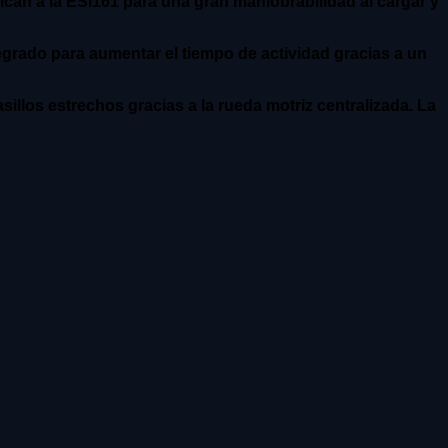
ican a la ESi161 para una gran maniobrabilidad al cargar y
tegrado para aumentar el tiempo de actividad gracias a un
llos estrechos gracias a la rueda motriz centralizada. La