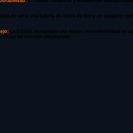
obrabilidad:
El chasis compacto y el botón de tortuga cualif
pta de serie una batería de iones de litio y un cargador in
ejo:
La ESi161 demuestra una mayor maniobrabilidad en pasi
con las de tracción desplazada.