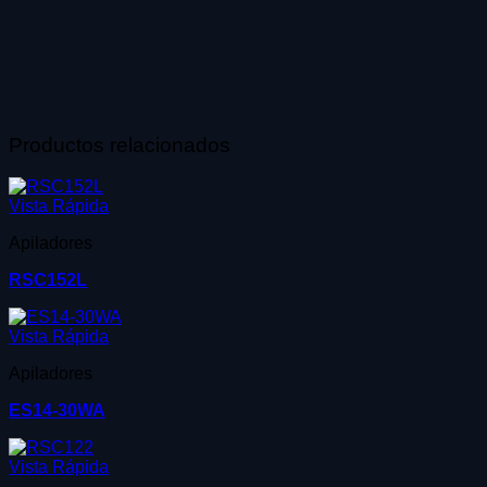
Productos relacionados
Vista Rápida
Apiladores
RSC152L
Vista Rápida
Apiladores
ES14-30WA
Vista Rápida