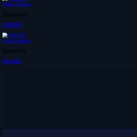
Vista Rápida
Apiladores
CQE15S
Vista Rápida
Apiladores
RSC202