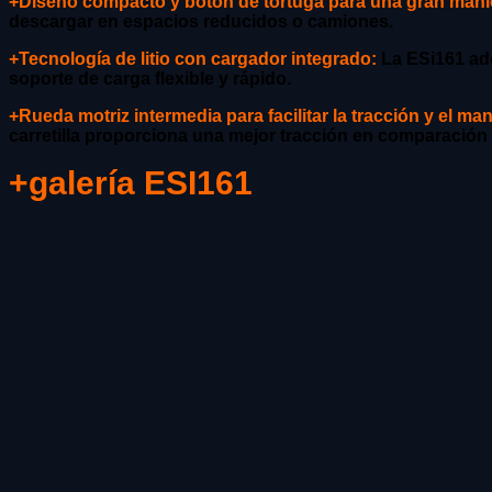
+Diseño compacto y botón de tortuga para una gran mani
descargar en espacios reducidos o camiones.
+Tecnología de litio con cargador integrado:
La ESi161 ado
soporte de carga flexible y rápido.
+Rueda motriz intermedia para facilitar la tracción y el man
carretilla proporciona una mejor tracción en comparación 
+galería ESI161