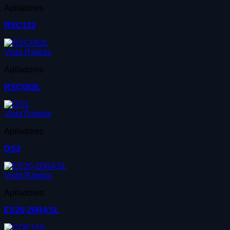
Apiladores
RSC122
Vista Rápida
Apiladores
RSC082L
Vista Rápida
Apiladores
DS3
Vista Rápida
Apiladores
ES20-20RASL