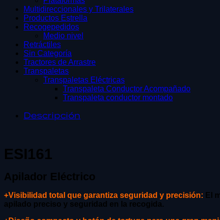
Plataformas
Multidireccionales y Trilaterales
Productos Estrella
Recogepedidos
Medio nivel
Retráctiles
Sin Categoría
Tractores de Arrastre
Transpaletas
Transpaletas Eléctricas
Transpaleta Conductor Acompañado
Transpaleta conductor montado
Descripción
ESI161
Apilador Eléctrico
+Visibilidad total que garantiza seguridad y precisión:
El m
apilado preciso y seguridad en la recogida.