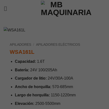
Saltar
al
contenido
APILADORES
/
APILADORES ELÉCTRICOS
WSA161L
Capacidad:
1.6T
Batería:
24V 100/205Ah
Cargador de litio:
24V/30A-100A
Ancho de horquilla:
570-685mm
Largo de horquilla:
1150-1220mm
Elevación:
2500-5500mm