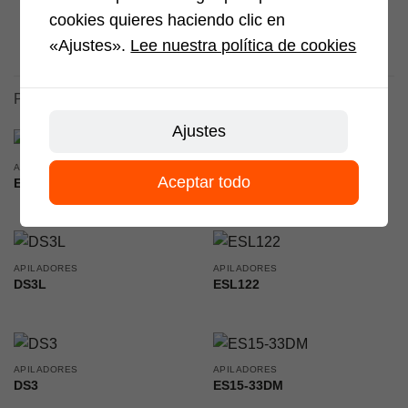
cookies quieres haciendo clic en
«Ajustes».
Lee nuestra política de cookies
PRODUCTOS RELACIONADOS
Ajustes
APILADORES
APILADORES
Aceptar todo
ESA121L
RSC122L
APILADORES
APILADORES
DS3L
ESL122
APILADORES
APILADORES
DS3
ES15-33DM