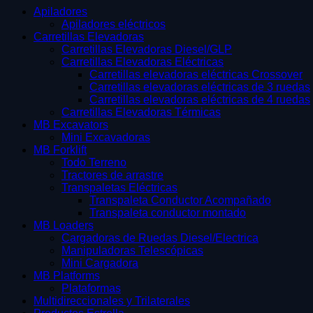
Apiladores
Apiladores eléctricos
Carretillas Elevadoras
Carretillas Elevadoras Diesel/GLP
Carretillas Elevadoras Eléctricas
Carretillas elevadoras eléctricas Crossover
Carretillas elevadoras eléctricas de 3 ruedas
Carretillas elevadoras eléctricas de 4 ruedas
Carretillas Elevadoras Térmicas
MB Excavators
Mini Excavadoras
MB Forklift
Todo Terreno
Tractores de arrastre
Transpaletas Eléctricas
Transpaleta Conductor Acompañado
Transpaleta conductor montado
MB Loaders
Cargadoras de Ruedas Diesel/Electrica
Manipuladoras Telescópicas
Mini Cargadora
MB Platforms
Plataformas
Multidireccionales y Trilaterales