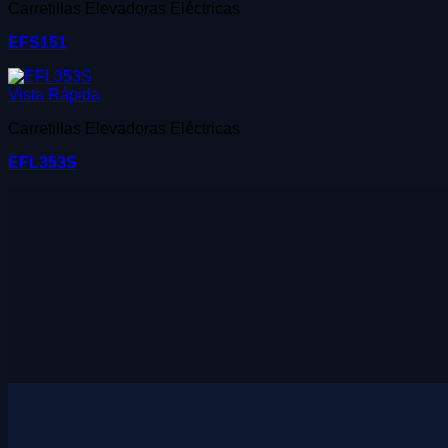
Carretillas Elevadoras Eléctricas
EFS151
Vista Rápida
Carretillas Elevadoras Eléctricas
EFL353S