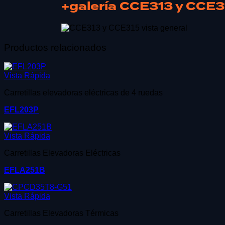
+galería CCE313 y CCE3
Productos relacionados
Vista Rápida
Carretillas elevadoras eléctricas de 4 ruedas
EFL203P
Vista Rápida
Carretillas Elevadoras Eléctricas
EFLA251B
Vista Rápida
Carretillas Elevadoras Térmicas