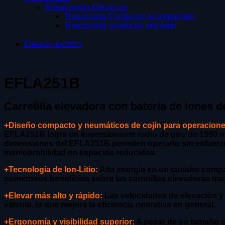
Transpaletas Eléctricas
Transpaleta Conductor Acompañado
Transpaleta conductor montado
Descripción
EFLA251B
Carretilla elevadora con batería de iones de
+Diseño compacto y neumáticos de cojín para operaciones
EFLA251B logra un impresionante radio de giro de 1990 mm
dimensiones del EFLA251B permiten operarlo sin esfuerzo e
maniobrabilidad en espacios reducidos.
+Tecnología de Ion-Litio:
Alta energía en un tamaño compa
numerosos beneficios sobre las carretillas elevadoras tr
+Elevar más alto y rápido:
Las velocidades de elevación y
válvula, lo que mejora la eficiencia operativa en general.
+Ergonomía y visibilidad superior:
A pesar de su tamaño c