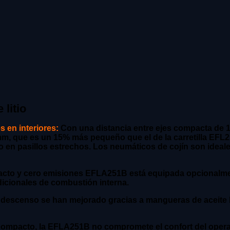
 litio
 en interiores:
Con una distancia entre ejes compacta de 
, que es un 15% más pequeño que el de la carretilla EFL253
n pasillos estrechos. Los neumáticos de cojín son ideales p
cto y cero emisiones EFLA251B está equipada opcionalment
adicionales de combustión interna.
 descenso se han mejorado gracias a mangueras de aceite 
ompacto, la EFLA251B no compromete el confort del opera