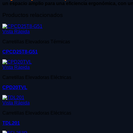
un espacio amplio para una eficiencia ergonómica, con un
Productos relacionados
Vista Rápida
Carretillas Elevadoras Térmicas
CPCD25T8-G51
Vista Rápida
Carretillas Elevadoras Eléctricas
CPD20TVL
Vista Rápida
Carretillas Elevadoras Eléctricas
TDL201