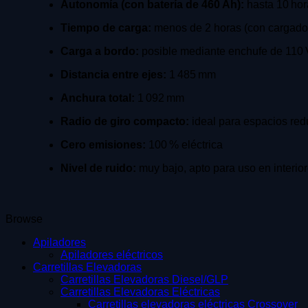
Autonomía (con batería de 460 Ah):
hasta 10 hor
Tiempo de carga:
menos de 2 horas (con cargador
Carga a bordo:
posible mediante enchufe de 110 
Distancia entre ejes:
1 485 mm
Anchura total:
1 092 mm
Radio de giro compacto:
ideal para espacios red
Cero emisiones:
100 % eléctrica
Nivel de ruido:
muy bajo, apto para uso en interio
Browse
Apiladores
Apiladores eléctricos
Carretillas Elevadoras
Carretillas Elevadoras Diesel/GLP
Carretillas Elevadoras Eléctricas
Carretillas elevadoras eléctricas Crossover