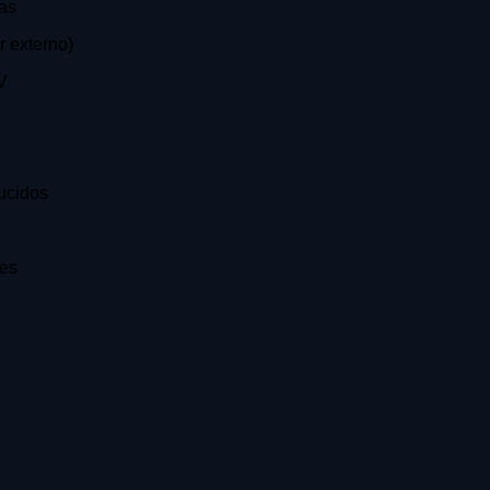
as
 externo)
V
ucidos
res