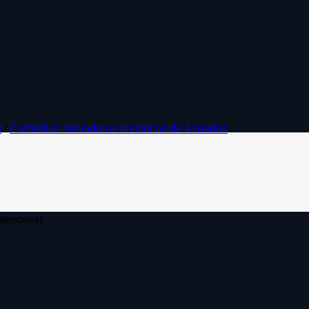
s
/
Carretillas elevadoras eléctricas de 4 ruedas
teriores)