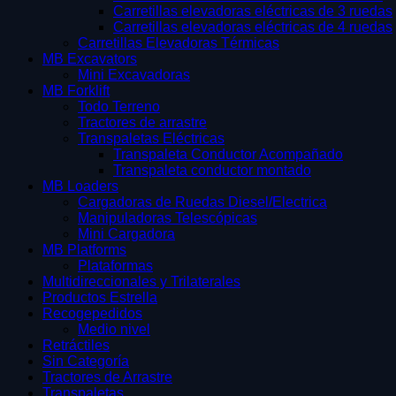
Carretillas elevadoras eléctricas de 3 ruedas
Carretillas elevadoras eléctricas de 4 ruedas
Carretillas Elevadoras Térmicas
MB Excavators
Mini Excavadoras
MB Forklift
Todo Terreno
Tractores de arrastre
Transpaletas Eléctricas
Transpaleta Conductor Acompañado
Transpaleta conductor montado
MB Loaders
Cargadoras de Ruedas Diesel/Electrica
Manipuladoras Telescópicas
Mini Cargadora
MB Platforms
Plataformas
Multidireccionales y Trilaterales
Productos Estrella
Recogepedidos
Medio nivel
Retráctiles
Sin Categoría
Tractores de Arrastre
Transpaletas