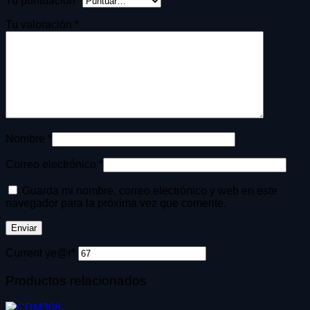
Tu puntuación
*
Tu valoración
*
Nombre
*
Correo electrónico
*
Guarda mi nombre, correo electrónico y web en este
navegador para la próxima vez que comente.
Current ye
@r
*
Productos relacionados