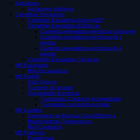
Apiladores
Apiladores eléctricos
Carretillas Elevadoras
Carretillas Elevadoras Diesel/GLP
Carretillas Elevadoras Eléctricas
Carretillas elevadoras eléctricas Crossover
Carretillas elevadoras eléctricas de 3
ruedas
Carretillas elevadoras eléctricas de 4
ruedas
Carretillas Elevadoras Térmicas
MB Excavators
Mini Excavadoras
MB Forklift
Todo Terreno
Tractores de arrastre
Transpaletas Eléctricas
Transpaleta Conductor Acompañado
Transpaleta conductor montado
MB Loaders
Cargadoras de Ruedas Diesel/Electrica
Manipuladoras Telescópicas
Mini Cargadora
MB Platforms
Plataformas