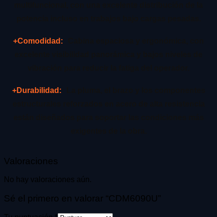
multifuncional, con una excelente distribución de la
potencia incluso en trabajos bajo cargas pesadas.
+Comodidad:
Cabina espaciosa y ergonómica, con
excelente visibilidad panorámica y bajos niveles de
vibración para reducir la fatiga del operador.
+Durabilidad:
La pluma, el brazo y los componentes
estructurales reforzados en acero de alta resistencia
están diseñados para soportar las condiciones más
exigentes de la obra.
Valoraciones
No hay valoraciones aún.
Sé el primero en valorar “CDM6090U”