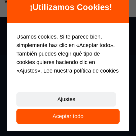
VS-12S
¡Utilizamos Cookies!
Usamos cookies. Si te parece bien,
simplemente haz clic en «Aceptar todo».
También puedes elegir qué tipo de
cookies quieres haciendo clic en
«Ajustes».
Lee nuestra política de cookies
SOBRE LA MARCA
Ajustes
Los productos MB han sido
especialmente fabricados para ÁTICA
REDEX, primera Central de Compras y
Aceptar todo
Servicios Europea especializada en
maquinaria para el manejo de materiales.