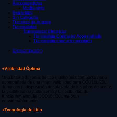
Recogepedidos
Medio nivel
Retráctiles
Sin Categoría
Tractores de Arrastre
Transpaletas
Transpaletas Eléctricas
Transpaleta Conductor Acompañado
Transpaleta conductor montado
Descripción
+Visibilidad Óptima
Una batería de iones de litio mucho más compacta viene
acompañada de una mejor visibilidad para CQD16L/20L.
Junto con la disposición desplazada de los tubos de aceite,
la visibilidad de apilamiento y la flexibilidad de
funcionamiento del CQD16L/20L mejoran
considerablemente.
+Tecnología de Litio