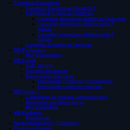
Carretillas Elevadoras
Carretillas Elevadoras Diesel/GLP
Carretillas Elevadoras Eléctricas
Carretillas elevadoras eléctricas Crossover
Carretillas elevadoras eléctricas de 3
ruedas
Carretillas elevadoras eléctricas de 4
ruedas
Carretillas Elevadoras Térmicas
MB Excavators
Mini Excavadoras
MB Forklift
Todo Terreno
Tractores de arrastre
Transpaletas Eléctricas
Transpaleta Conductor Acompañado
Transpaleta conductor montado
MB Loaders
Cargadoras de Ruedas Diesel/Electrica
Manipuladoras Telescópicas
Mini Cargadora
MB Platforms
Plataformas
Multidireccionales y Trilaterales
Productos Estrella